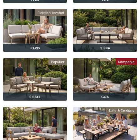
Fleksibel komfort
PARIS
SIENA
Populær
Kampanje
SISSEL
GOA
Solid & Eksklusiv