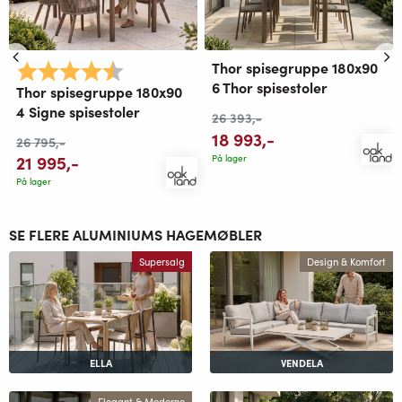
Thor spisegruppe 180x90
ulige
Karakter:
4.8 av 5 mulige
6 Thor spisestoler
Thor spisegruppe 180x90
4 Signe spisestoler
26 393
,-
18 993
,-
26 795
,-
21 995
,-
På lager
På lager
SE FLERE ALUMINIUMS HAGEMØBLER
Supersalg
Design & Komfort
ELLA
VENDELA
Elegant & Moderne