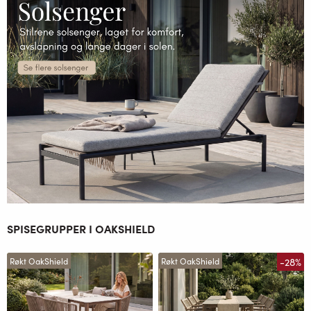
SPISEGRUPPER I OAKSHIELD
-28%
Røkt OakShield
Røkt OakShield