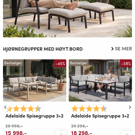
HJØRNEGRUPPER MED HØYT BORD
SE MER
-45%
-38%
Bestselger
Bestselger
Karakter:
4.8 av 5 mulige
Karakter:
4.8 av 5 mul
Adelaide Spisegruppe 3+2
Adelaide Spisegruppe 3+2
28 998
,-
29 298
,-
15 998
,-
18 298
,-