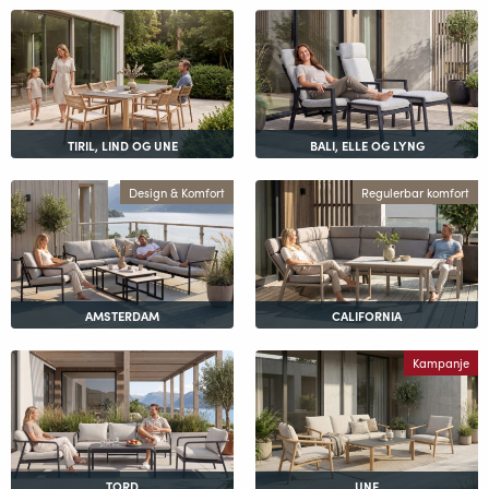
TIRIL, LIND OG UNE
BALI, ELLE OG LYNG
Design & Komfort
Regulerbar komfort
AMSTERDAM
CALIFORNIA
Kampanje
TORD
UNE