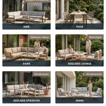
EIRIK
THOR
Eksklusiv luksus
Bestselger
SIGNE
ADELAIDE LOUNGE
Allværspute
Allværsputer
ADELAIDE SPISESOFA
EMMA