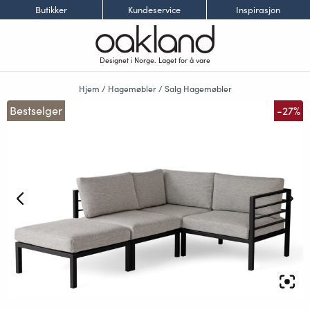
Butikker
Kundeservice
Inspirasjon
Designet i Norge. Laget for å vare
Hjem
/
Hagemøbler
/
Salg Hagemøbler
Bestselger
-27%