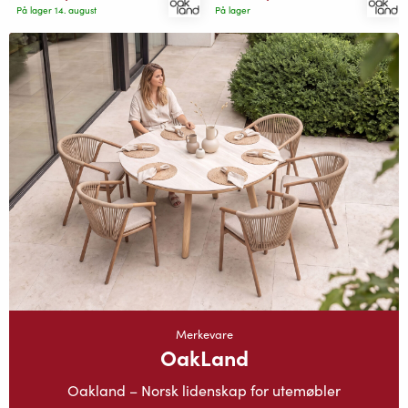
På lager 14. august
På lager
Merkevare
OakLand
Oakland – Norsk lidenskap for utemøbler