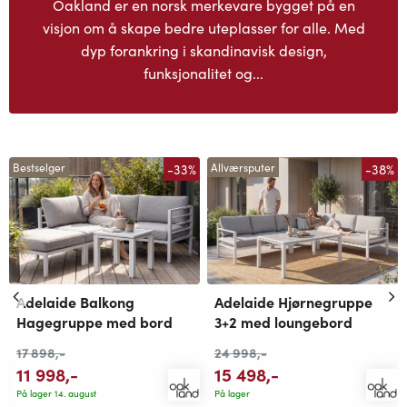
Oakland er en norsk merkevare bygget på en
visjon om å skape bedre uteplasser for alle. Med
dyp forankring i skandinavisk design,
funksjonalitet og...
-33%
-38%
Bestselger
Allværsputer
Adelaide Balkong
Adelaide Hjørnegruppe
Hagegruppe med bord
3+2 med loungebord
17 898
,-
24 998
,-
11 998
,-
15 498
,-
På lager 14. august
På lager