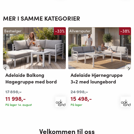
MER I SAMME KATEGORIER
-33%
-38%
Bestselger
Allværsputer
Adelaide Balkong
Adelaide Hjørnegruppe
Hagegruppe med bord
3+2 med loungebord
17 898
,-
24 998
,-
11 998
,-
15 498
,-
På lager 14. august
På lager
Velkommen til oss