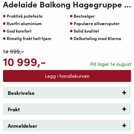
Adelaide Balkong Hagegruppe Koks aluminium med Greige Oaktekstil Pute
Praktisk putefeste
Bestselger
Rustfri aluminium
Populære allværsputer
God komfort
Solid kvalitet
Rimelig frakt helt hjem
Delbetaling med Klarna
14 999
,-
10 999
,-
På lager 14 august
Legg i handlekurven
Beskrivelse
Frakt
Anmeldelser