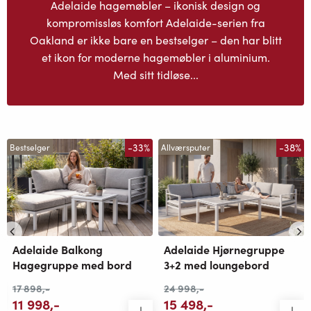
Adelaide hagemøbler – ikonisk design og
kompromissløs komfort Adelaide-serien fra
Oakland er ikke bare en bestselger – den har blitt
et ikon for moderne hagemøbler i aluminium.
Med sitt tidløse...
-33%
-38%
Bestselger
Allværsputer
Adelaide Balkong
Adelaide Hjørnegruppe
Hagegruppe med bord
3+2 med loungebord
17 898
,-
24 998
,-
11 998
,-
15 498
,-