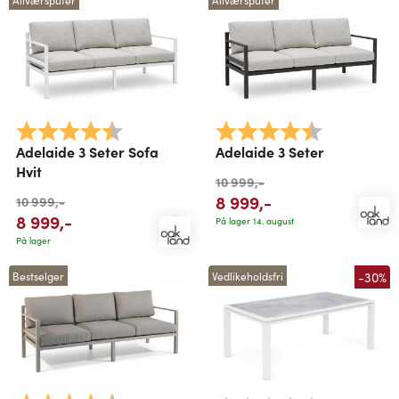
Karakter:
4.8 av 5 mulige
Karakter:
4.8 av 5 mu
Adelaide 3 Seter Sofa
Adelaide 3 Seter
Hvit
10 999
,-
8 999
,-
10 999
,-
8 999
,-
På lager 14. august
På lager
-30%
Bestselger
Vedlikeholdsfri