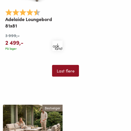
Karakter:
4.4 av 5 mulige
Adelaide Loungebord
81x81
3 999
,-
2 499
,-
På lager
Last flere
Bestselger