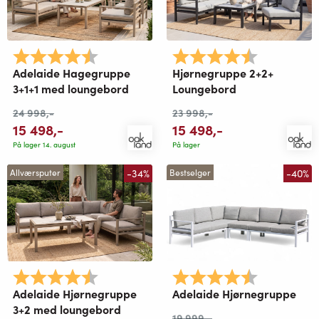
Karakter:
4.8 av 5 mulige
Karakter:
4.8 av 5 mu
Adelaide Hagegruppe
Hjørnegruppe 2+2+
3+1+1 med loungebord
Loungebord
24 998
,-
23 998
,-
15 498
,-
15 498
,-
På lager 14. august
På lager
-34%
-40%
Allværsputer
Bestselger
Karakter:
4.8 av 5 mu
Karakter:
4.8 av 5 mulige
Adelaide Hjørnegruppe
Adelaide Hjørnegruppe
3+2 med loungebord
19 999
,-