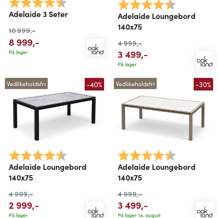
Karakter:
4.8 av 5 mulige
Karakter:
4.4 av 5 mu
Adelaide 3 Seter
Adelaide Loungebord
140x75
10 999
,-
8 999
,-
4 999
,-
3 499
,-
På lager
På lager
-40%
-30%
Vedlikeholdsfri
Vedlikeholdsfri
Karakter:
4.4 av 5 mulige
Karakter:
4.4 av 5 mu
Adelaide Loungebord
Adelaide Loungebord
140x75
140x75
4 999
,-
4 999
,-
2 999
,-
3 499
,-
På lager
På lager 14. august