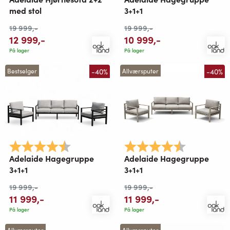
med stol
3+1+1
19 999
,-
19 999
,-
12 999
,-
10 999
,-
På lager
På lager
-40%
-40%
Bestselger
Allværsputer
Karakter:
4.8 av 5 mulige
Karakter:
4.8 av 5 mu
Adelaide Hagegruppe
Adelaide Hagegruppe
3+1+1
3+1+1
19 999
,-
19 999
,-
11 999
,-
11 999
,-
På lager
På lager
Allværsputer
Allværsputer