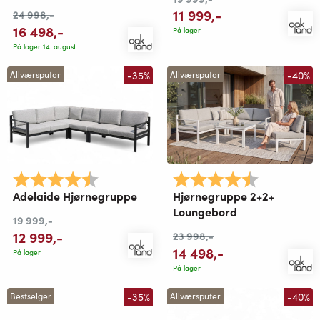
11 999
,-
24 998
,-
16 498
,-
På lager
På lager 14. august
-35%
-40%
Allværsputer
Allværsputer
Karakter:
4.8 av 5 mulige
Karakter:
4.8 av 5 mu
Adelaide Hjørnegruppe
Hjørnegruppe 2+2+
Loungebord
19 999
,-
12 999
,-
23 998
,-
14 498
,-
På lager
På lager
-35%
-40%
Bestselger
Allværsputer