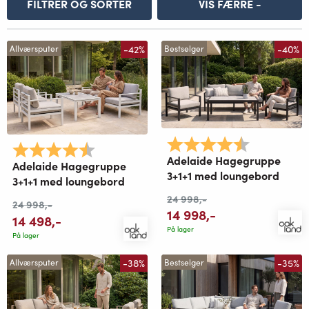
FILTRER OG SORTER
VIS FÆRRE -
-42%
-40%
Allværsputer
Bestselger
Karakter:
4.8 av 5 mu
Karakter:
4.8 av 5 mulige
Adelaide Hagegruppe
Adelaide Hagegruppe
3+1+1 med loungebord
3+1+1 med loungebord
24 998
,-
24 998
,-
14 998
,-
14 498
,-
På lager
På lager
-38%
-35%
Allværsputer
Bestselger