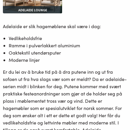
ADELAIDE LOUNGE
Adelaide er slik hagemøblene skal være i dag:
Vedlikeholdsfrie
Ramme i pulverlakkert aluminium
Oaktekstil utendørsputer
Moderne linjer
Er du lei av å bruke tid på å dra putene inn og ut fra
sofaen ut fra hva slags vær som er meldt? Da er adelaide-
serien midt i blinken for deg. Putene kommer med svært
praktiske festeanordninger som gjør at de holder seg på
plass i møblementet tross vær og vind. Dette er
hagemøbler som er spesialutviklet for norsk sommer. For
deg som ønsker alt i ett er dette et godt valg! Her får du
vedlikeholdsfrie og lettvinte møbler med moderne stil. I
tillegg er de også svært komfortable. Adelaide