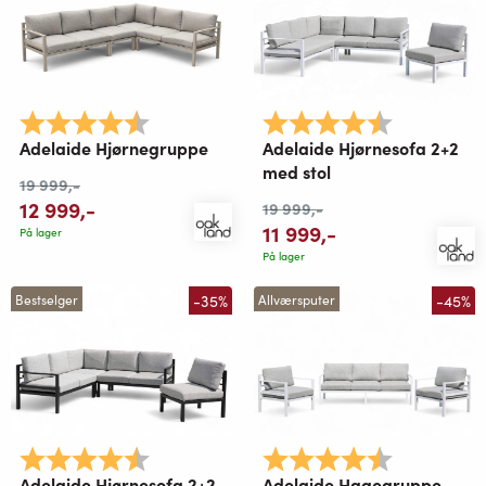
Karakter:
4.8 av 5 mulige
Karakter:
4.8 av 5 mu
Adelaide Hjørnegruppe
Adelaide Hjørnesofa 2+2
med stol
19 999
,-
12 999
,-
19 999
,-
11 999
,-
På lager
På lager
-35%
-45%
Bestselger
Allværsputer
Karakter:
4.8 av 5 mulige
Karakter:
4.8 av 5 mu
Adelaide Hjørnesofa 2+2
Adelaide Hagegruppe