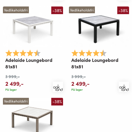
-38%
-38%
Vedlikeholdsfri
Vedlikeholdsfri
Karakter:
4.4 av 5 mulige
Karakter:
4.4 av 5 mu
Adelaide Loungebord
Adelaide Loungebord
81x81
81x81
3 999
,-
3 999
,-
2 499
,-
2 499
,-
På lager
På lager
-38%
Vedlikeholdsfri