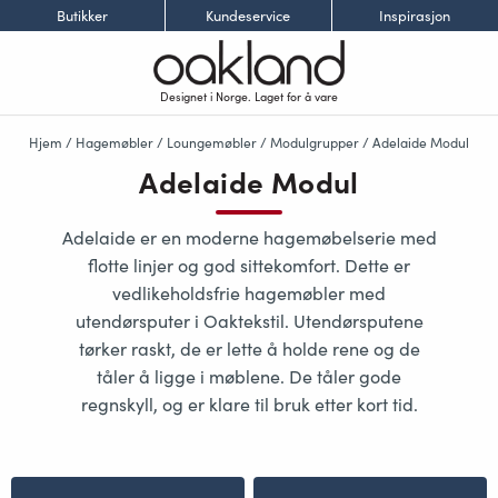
Butikker
Kundeservice
Inspirasjon
Designet i Norge. Laget for å vare
Hjem
/
Hagemøbler
/
Loungemøbler
/
Modulgrupper
/ Adelaide Modul
Adelaide Modul
Adelaide er en moderne hagemøbelserie med
flotte linjer og god sittekomfort. Dette er
vedlikeholdsfrie hagemøbler med
utendørsputer i Oaktekstil. Utendørsputene
tørker raskt, de er lette å holde rene og de
tåler å ligge i møblene. De tåler gode
regnskyll, og er klare til bruk etter kort tid.