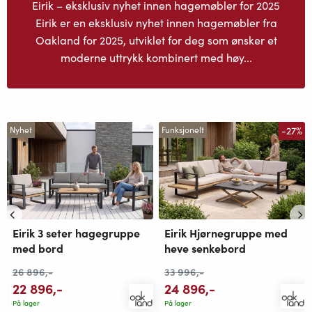
Eirik – eksklusiv nyhet innen hagemøbler for 2025
Eirik er en eksklusiv nyhet innen hagemøbler fra
Oakland for 2025, utviklet for deg som ønsker et
moderne uttrykk kombinert med høy...
-27%
Nyhet
Funksjonelt
Eirik 3 seter hagegruppe
Eirik Hjørnegruppe med
med bord
heve senkebord
26 896
,-
33 996
,-
22 896
,-
24 896
,-
På lager
På lager