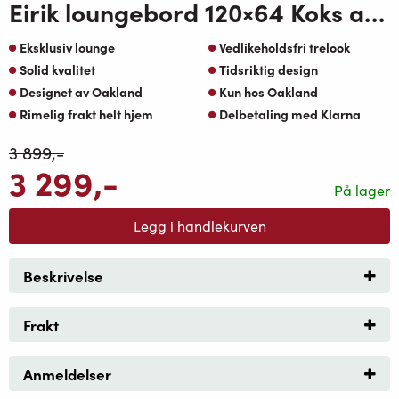
Eirik loungebord 120×64 Koks aluminium Teak OakShield aluminium bordplate
Eksklusiv lounge
Vedlikeholdsfri trelook
Solid kvalitet
Tidsriktig design
Designet av Oakland
Kun hos Oakland
Rimelig frakt helt hjem
Delbetaling med Klarna
3 899
,-
3 299
,-
På lager
Legg i handlekurven
Beskrivelse
Frakt
Anmeldelser