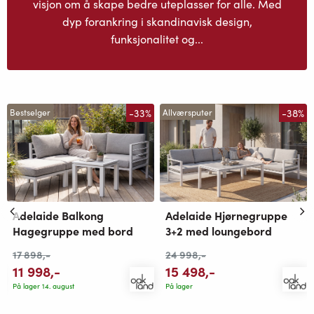
visjon om å skape bedre uteplasser for alle. Med
dyp forankring i skandinavisk design,
funksjonalitet og...
-33%
-38%
Bestselger
Allværsputer
Adelaide Balkong
Adelaide Hjørnegruppe
Hagegruppe med bord
3+2 med loungebord
17 898
,-
24 998
,-
11 998
,-
15 498
,-
På lager 14. august
På lager