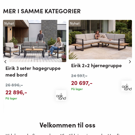
MER I SAMME KATEGORIER
Nyhet
Nyhet
Eirik 2+2 hjørnegruppe
Eirik 3 seter hagegruppe
med bord
24 597
,-
20 697
,-
26 896
,-
På lager
22 896
,-
På lager
Velkommen til oss