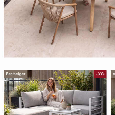
Bestselger
-33%
A