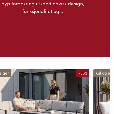
dyp forankring i skandinavisk design,
funksjonalitet og...
elger
-36%
Kul og m