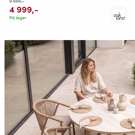
9 999
,-
4 999
,-
På lager