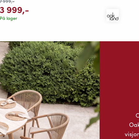
7 999
,-
3 999
,-
På lager
O
Oak
visjo