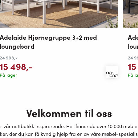
Adelaide Hjørnegruppe 3+2 med
Ade
loungebord
lo
24 998
,-
24 9
15 498
,-
15
På lager
På l
Velkommen til oss
er vår nettbutikk inspirerende. Her finner du over 10.000 møbl
ker, der du kan få kyndig hjelp fra en av våre møbel-spesiali