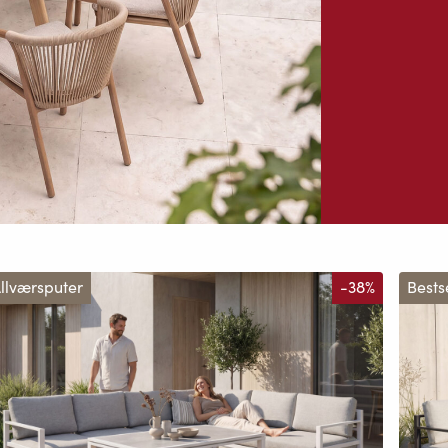
llværsputer
-38%
Bests