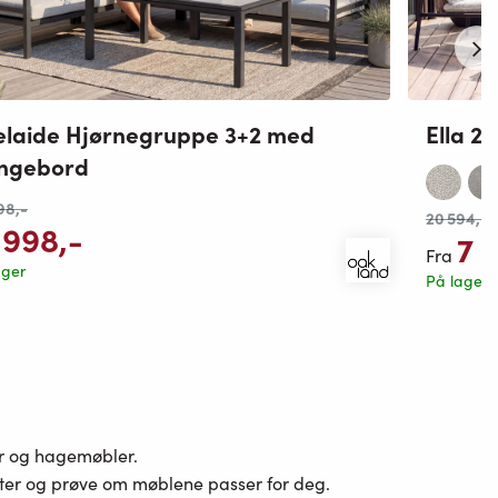
laide Hjørnegruppe 3+2 med
Ella 2
ungebord
98
,-
20 594
,-
 998
,-
7 
Fra
ager
På lager
er og hagemøbler.
ster og prøve om møblene passer for deg.