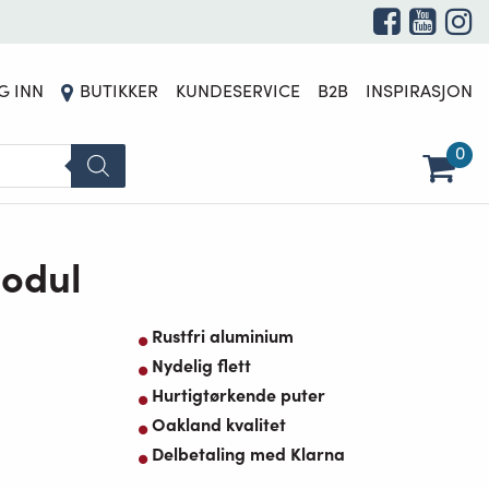
DETTE PRODUKTET ER FOR TIDEN UTSOLGT OG UTILGJENGELIG.
G INN
BUTIKKER
KUNDESERVICE
B2B
INSPIRASJON
0
odul
Rustfri aluminium
Nydelig flett
Hurtigtørkende puter
Oakland kvalitet
Delbetaling med Klarna