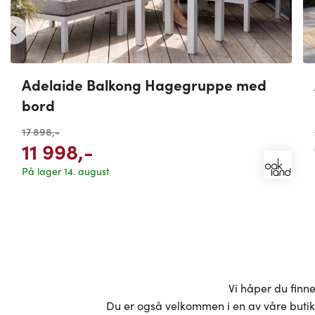
Adelaide Balkong Hagegruppe med
bord
17 898
,-
11 998
,-
På lager 14. august
Vi håper du finn
Du er også velkommen i en av våre butik