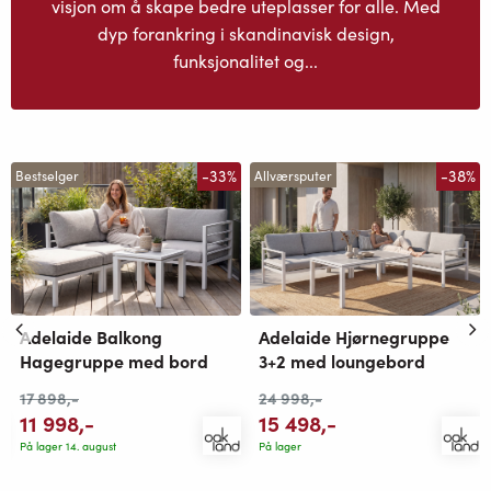
visjon om å skape bedre uteplasser for alle. Med
dyp forankring i skandinavisk design,
funksjonalitet og...
-33%
-38%
Bestselger
Allværsputer
Adelaide Balkong
Adelaide Hjørnegruppe
Hagegruppe med bord
3+2 med loungebord
17 898
,-
24 998
,-
11 998
,-
15 498
,-
På lager 14. august
På lager