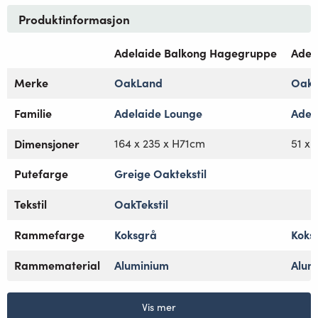
Produktinformasjon
Adelaide Balkong Hagegruppe
Adel
Merke
OakLand
Oak
Familie
Adelaide Lounge
Adel
Dimensjoner
164 x 235 x H71cm
51 x 
Putefarge
Greige Oaktekstil
Tekstil
OakTekstil
Rammefarge
Koksgrå
Koks
Rammematerial
Aluminium
Alum
Vis mer