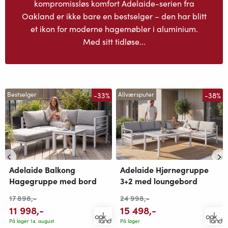
kompromissløs komfort Adelaide-serien fra
Oakland er ikke bare en bestselger – den har blitt
et ikon for moderne hagemøbler i aluminium.
Med sitt tidløse...
-33%
-38%
Bestselger
Allværsputer
Adelaide Balkong
Adelaide Hjørnegruppe
Hagegruppe med bord
3+2 med loungebord
17 898
,-
24 998
,-
11 998
,-
15 498
,-
På lager 14. august
På lager