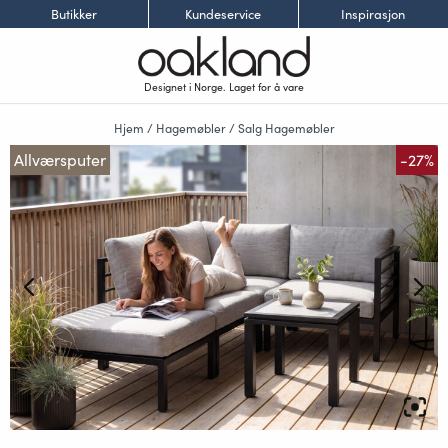
Butikker
Kundeservice
Inspirasjon
Designet i Norge. Laget for å vare
Hjem
/
Hagemøbler
/
Salg Hagemøbler
Allværsputer
-27%