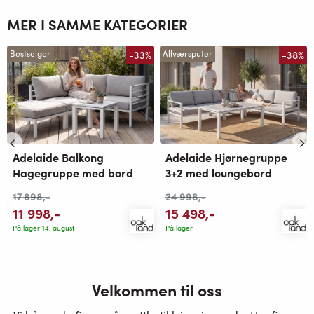
MER I SAMME KATEGORIER
-33%
-38%
Bestselger
Allværsputer
Adelaide Balkong
Adelaide Hjørnegruppe
Hagegruppe med bord
3+2 med loungebord
17 898
,-
24 998
,-
11 998
,-
15 498
,-
På lager 14. august
På lager
Velkommen til oss