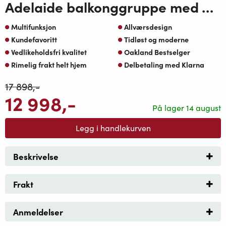
Adelaide balkonggruppe med Adelaide bord-koks ramme med greige Oaktekstil puter
Multifunksjon
Allværsdesign
Kundefavoritt
Tidløst og moderne
Vedlikeholdsfri kvalitet
Oakland Bestselger
Rimelig frakt helt hjem
Delbetaling med Klarna
17 898
,-
12 998
,-
På lager 14 august
Legg i handlekurven
Beskrivelse
Frakt
Anmeldelser