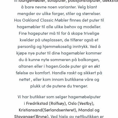
til
loungemøbler
,
sofaputer
,
posisjonstolputer
,
dekksto
å bare nevne noen varianter. Velg blant
mengder av ulike farger, stiler og størrelser.
Hos Oakland Classic Møbler finnes det puter til
hagemøbler til alle ulike behov og modeller.
Fine hageputer må til for å skape trivelige
kvelder på uteplassen, de tilfører også et
personlig og hjemmekoselig inntrykk. Ved å
kjøpe nye puter til dine hagemøbler kommer
du å kunne nyte sommeren på balkongen,
altanen eller i hagen.Gode puter gir en økt
følelse av komfort. Handle raskt og sikkert på
nettet , eller kom innom butikkene våre og
plukk ut de putene du trenger.
Vi har butikker som selger hagemøbelputer
i
Fredriks
tad (Rolfsøy), Oslo (Vestby),
Kristiansand(Sørlandsenteret), Mandal og
Stavanger(Bryne).
Ved hjelp av nettbutikken er