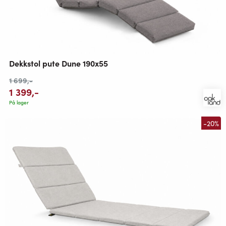
Dekkstol pute Dune 190x55
1 699
,-
1 399
,-
På lager
-20%