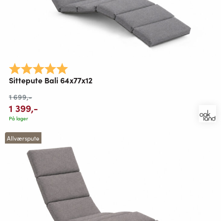
Karakter:
5.0 av 5 mulige
Sittepute Bali 64x77x12
1 699
,-
1 399
,-
På lager
Allværspute