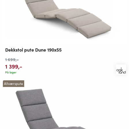
Dekkstol pute Dune 190x55
1 699
,-
1 399
,-
På lager
Allværspute