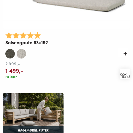
Karakter:
5.0 av 5 mulige
Solsengpute 63×192
2 999
,-
1 499
,-
På lager
HAGEMØBEL PUTER