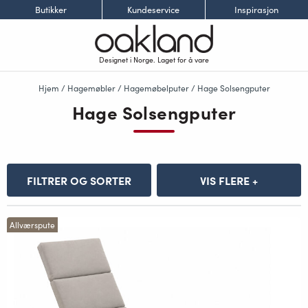
Butikker
Kundeservice
Inspirasjon
Designet i Norge. Laget for å vare
Hjem
/
Hagemøbler
/
Hagemøbelputer
/ Hage Solsengputer
Hage Solsengputer
FILTRER OG SORTER
VIS FLERE +
Allværspute