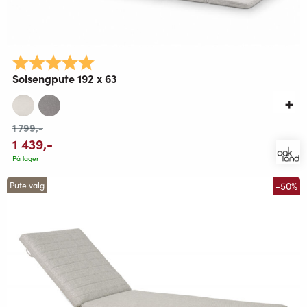
Karakter:
5.0 av 5 mulige
Solsengpute 192 x 63
1 799
,-
1 439
,-
På lager
-50%
Pute valg