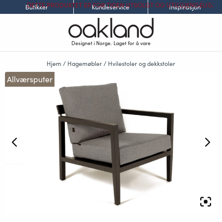
DETTE PRODUKTET ER FOR TIDEN UTSOLGT OG UTILGJENGELIG.
Butikker
Kundeservice
Inspirasjon
Designet i Norge. Laget for å vare
Hjem
/
Hagemøbler
/
Hvilestoler og dekkstoler
Allværsputer