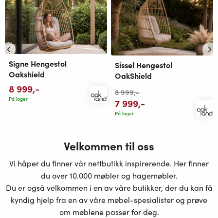
Signe Hengestol
Sissel Hengestol
Oakshield
OakShield
8 999
,-
8 999
,-
På lager
7 999
,-
På lager
Velkommen til oss
Vi håper du finner vår nettbutikk inspirerende. Her finner
du over 10.000 møbler og hagemøbler.
Du er også velkommen i en av våre butikker, der du kan få
kyndig hjelp fra en av våre møbel-spesialister og prøve
om møblene passer for deg.