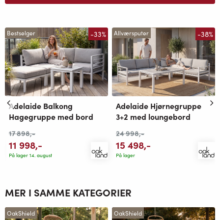
-33%
-38%
Bestselger
Allværsputer
Adelaide Balkong
Adelaide Hjørnegruppe
Hagegruppe med bord
3+2 med loungebord
17 898
,-
24 998
,-
11 998
,-
15 498
,-
På lager 14. august
På lager
MER I SAMME KATEGORIER
OakShield
OakShield