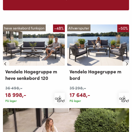
-48%
-50%
heve senkebord funksjon
Allværsputer
Vendela Hagegruppe m
Vendela Hagegruppe m
heve senkebord 120
bord
36 498
,-
35 298
,-
18 998
,-
17 648
,-
På lager
På lager