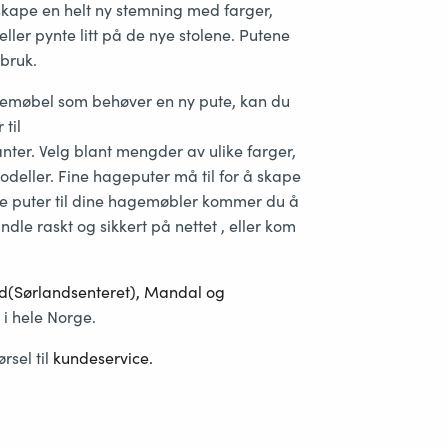
kape en helt ny stemning med farger,
ller pynte litt på de nye stolene. Putene
 bruk.
hagemøbel som behøver en ny pute, kan du
til
nter. Velg blant mengder av ulike farger,
modeller. Fine hageputer må til for å skape
nye puter til dine hagemøbler kommer du å
le raskt og sikkert på nettet , eller kom
and(Sørlandsenteret), Mandal og
 i hele Norge.
rsel til
kundeservice
.