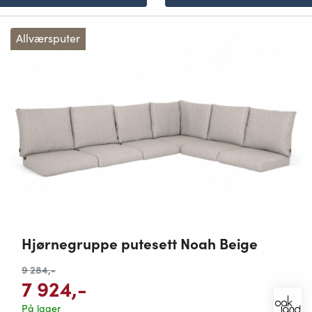
Allværsputer
Hjørnegruppe putesett Noah Beige
9 284
,-
7 924
,-
På lager