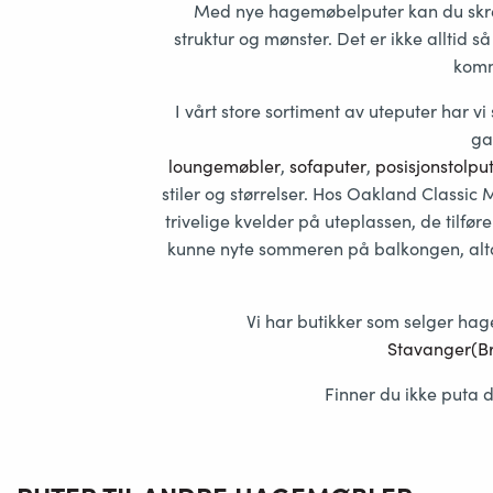
Med nye hagemøbelputer kan du skred
struktur og mønster. Det er ikke alltid 
komme
I vårt store sortiment av uteputer har 
ga
loungemøbler
,
sofaputer
,
posisjonstolpu
stiler og størrelser. Hos Oakland Classic 
trivelige kvelder på uteplassen, de tilf
kunne nyte sommeren på balkongen, altane
Vi har butikker som selger ha
Stavanger(Br
Finner du ikke puta d