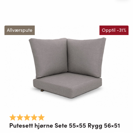
Allværspute
Opptil -31%
Karakter:
5.0 av 5 mulige
Putesett hjørne Sete 55×55 Rygg 56×51