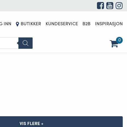
G INN
BUTIKKER
KUNDESERVICE
B2B
INSPIRASJON
0
VIS FLERE +