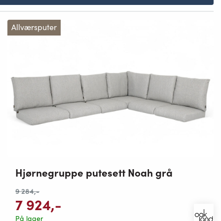
Allværsputer
Hjørnegruppe putesett Noah grå
9 284
,-
7 924
,-
På lager