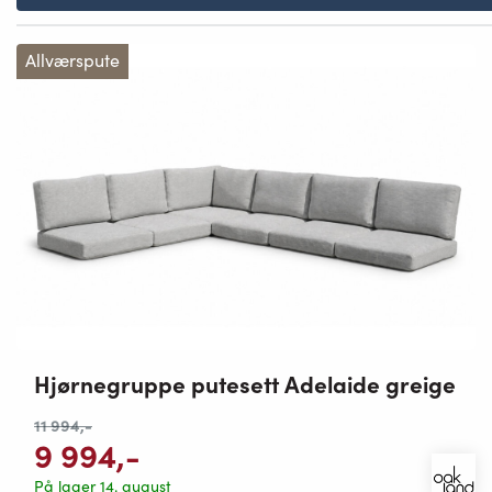
Allværspute
Hjørnegruppe putesett Adelaide greige
11 994
,-
9 994
,-
På lager 14. august