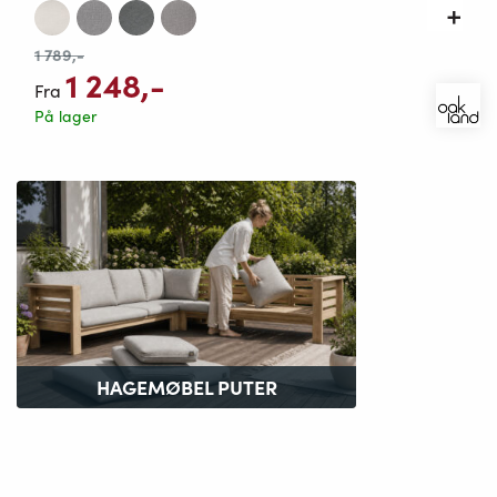
1 789
,-
1 248
,-
Fra
På lager
HAGEMØBEL PUTER