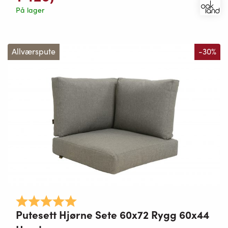
På lager
Allværspute
-30%
Karakter:
5.0 av 5 mulige
Putesett Hjørne Sete 60x72 Rygg 60x44