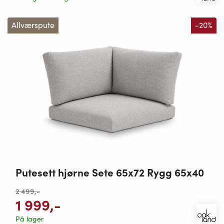
Allværspute
-20%
Putesett hjørne Sete 65x72 Rygg 65x40
2 499
,-
1 999
,-
På lager