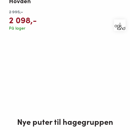
Hovden
2 995
,-
2 098
,-
På lager
Nye puter til hagegruppen