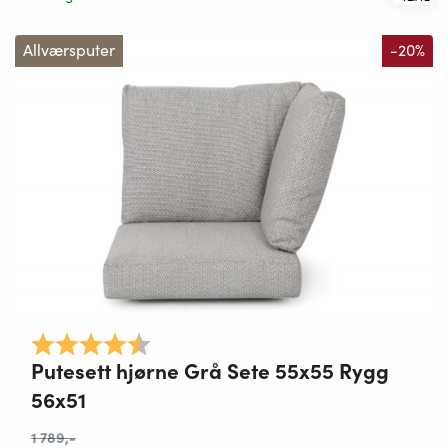
Allværsputer
-20%
Karakter:
4.7 av 5 mulige
Putesett hjørne Grå Sete 55x55 Rygg
56x51
1 789
,-