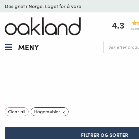
Designet i Norge. Laget for å vare
4.3
Baser
Products
MENY
search
×
Clear all
Hagemøbler
FILTRER OG SORTER