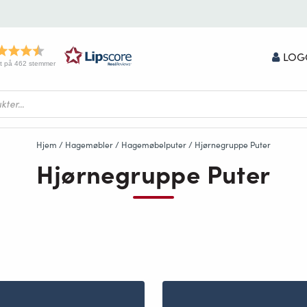
LOG
t på 462 stemmer
Hjem
/
Hagemøbler
/
Hagemøbelputer
/ Hjørnegruppe Puter
Hjørnegruppe Puter