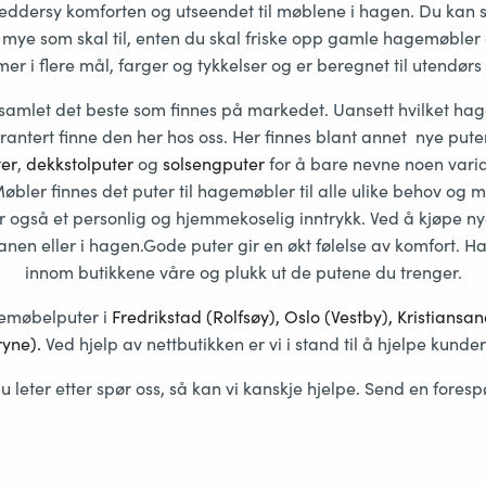
dersy komforten og utseendet til møblene i hagen. Du kan s
så mye som skal til, enten du skal friske opp gamle hagemøbler e
r i flere mål, farger og tykkelser og er beregnet til utendørs
vi samlet det beste som finnes på markedet. Uansett hvilket 
rantert finne den her hos oss. Her finnes blant annet nye puter 
ter
,
dekkstolputer
og
solsengputer
for å bare nevne noen varia
Møbler finnes det puter til hagemøbler til alle ulike behov og 
ører også et personlig og hjemmekoselig inntrykk. Ved å kjøpe 
n eller i hagen.Gode puter gir en økt følelse av komfort. Hand
innom butikkene våre og plukk ut de putene du trenger.
gemøbelputer i
Fredriks
tad (Rolfsøy), Oslo (Vestby), Kristians
yne).
Ved hjelp av nettbutikken er vi i stand til å hjelpe kunder
u leter etter spør oss, så kan vi kanskje hjelpe. Send en forespø