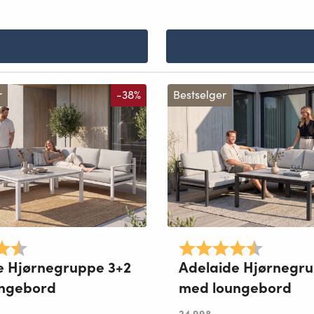
r
-38%
Bestselger
4.8 av 5 mulige
Karakter:
4.8 av 5 
e Hjørnegruppe 3+2
Adelaide Hjørnegru
ngebord
med loungebord
24 998
,-