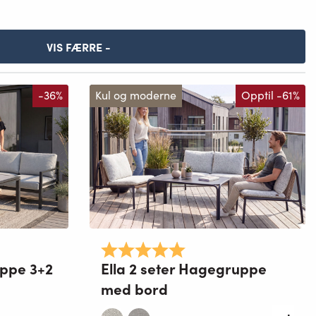
VIS FÆRRE -
-36%
Kul og moderne
Opptil -61%
mulige
Karakter:
5.0 av 5 mulige
ppe 3+2
Ella 2 seter Hagegruppe
med bord