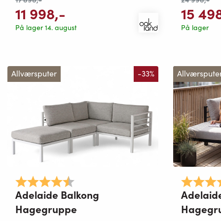
11 998
,-
15 49
På lager 14. august
På lager
Allværsputer
-33%
Allværspute
Karakter:
4.8 av 5 mulige
Karakter:
Adelaide Balkong
Adelaid
Hagegruppe
Hagegr