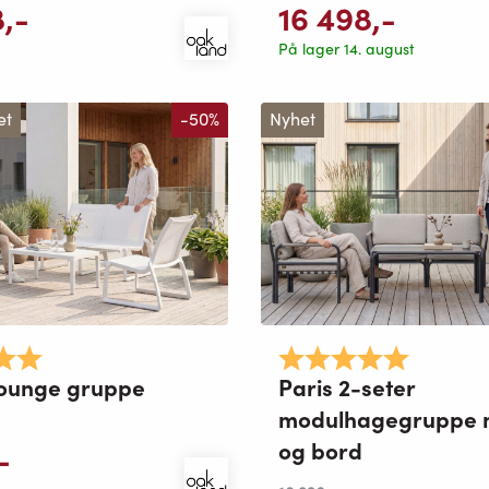
8
,-
16 498
,-
På lager 14. august
et
-50%
Nyhet
5.0 av 5 mulige
Karakter:
5.0 av 5 
 lounge gruppe
Paris 2-seter
modulhagegruppe 
og bord
-