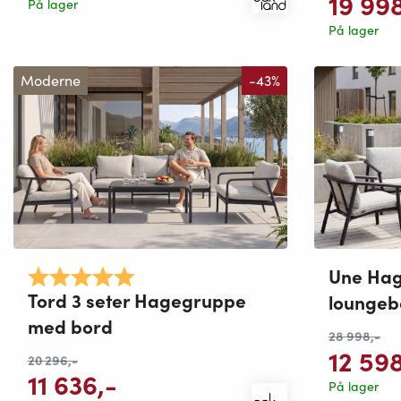
19 99
På lager
På lager
Moderne
-43%
Une Ha
Karakter:
5.0 av 5 mulige
Tord 3 seter Hagegruppe
loungeb
med bord
28 998
,-
12 59
20 296
,-
11 636
,-
På lager