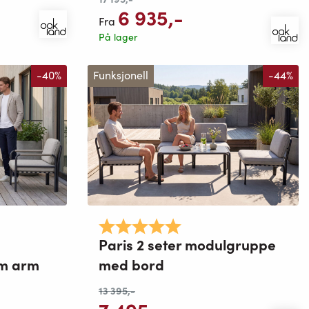
6 935
,-
Fra
På lager
-40%
Funksjonell
-44%
mulige
Karakter:
5.0 av 5 mulige
Paris 2 seter modulgruppe
m arm
med bord
13 395
,-