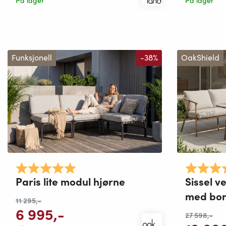
På lager
På lager
Funksjonell
-38%
OakShield
Karakter:
5.0 av 5 mulige
Karakter:
Paris lite modul hjørne
Sissel v
med bo
11 295
,-
6 995
,-
27 598
,-