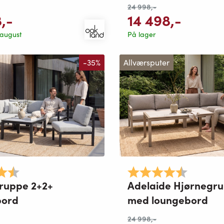
24 998
,-
8
,-
14 498
,-
 august
På lager
-35%
Allværsputer
4.8 av 5 mulige
Karakter:
4.8 av 5 
ruppe 2+2+
Adelaide Hjørnegru
bord
med loungebord
24 998
,-