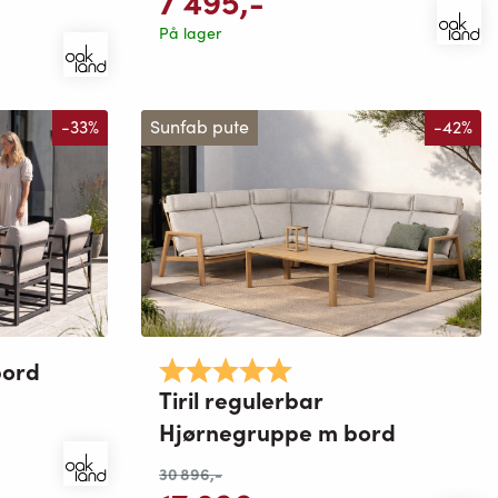
7 495
,-
På lager
-33%
Sunfab pute
-42%
bord
Karakter:
5.0 av 5 mulige
Tiril regulerbar
Hjørnegruppe m bord
30 896
,-