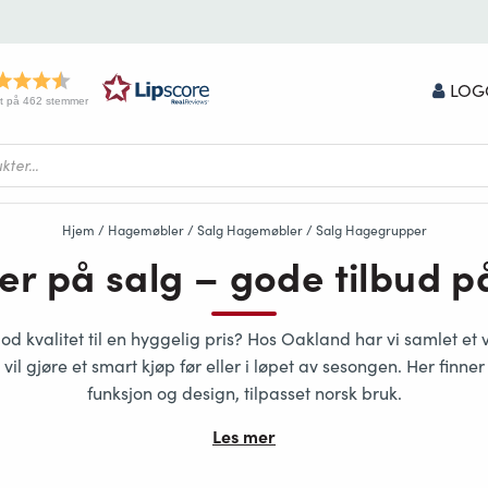
LOG
t på 462 stemmer
Hjem
/
Hagemøbler
/
Salg Hagemøbler
/ Salg Hagegrupper
r på salg – gode tilbud p
 kvalitet til en hyggelig pris? Hos Oakland har vi samlet et v
 vil gjøre et smart kjøp før eller i løpet av sesongen. Her finn
funksjon og design, tilpasset norsk bruk.
Les mer