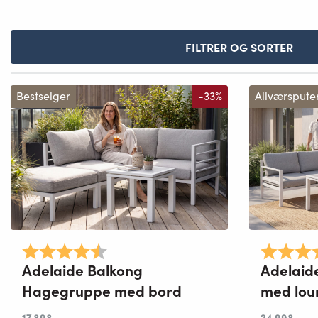
FILTRER OG SORTER
Bestselger
-33%
Allværspute
Karakter:
4.8 av 5 mulige
Karakter:
Adelaide Balkong
Adelaid
Hagegruppe med bord
med lou
17 898
,-
24 998
,-