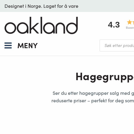
Designet i Norge. Laget for å vare
4.3
Baser
Products
MENY
search
Hagegruppe
Ser du etter hagegrupper salg med god
reduserte priser – perfekt for deg som