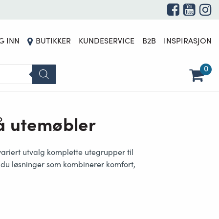
G INN
BUTIKKER
KUNDESERVICE
B2B
INSPIRASJON
0
å utemøbler
ariert utvalg komplette utegrupper til
er du løsninger som kombinerer komfort,