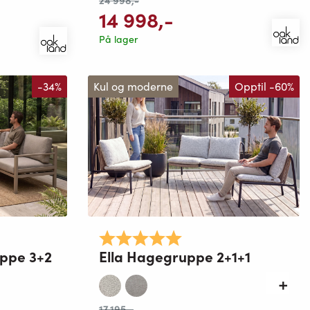
24 998
,-
14 998
,-
På lager
-34%
Kul og moderne
Opptil -60%
mulige
Karakter:
5.0 av 5 mulige
ppe 3+2
Ella Hagegruppe 2+1+1
17 195
,-