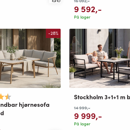
16 092
,-
9 592
,-
På lager
-28%
Stockholm 3+1+1 m 
4.3 av 5 mulige
endbar hjørnesofa
14 999
,-
rd
9 999
,-
På lager