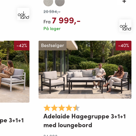
20 594
,-
7 999
,-
Fra
På lager
-42%
Bestselger
-40%
Karakter:
4.8 av 5 mulige
mulige
Adelaide Hagegruppe 3+1+1
pe 3+1+1
med loungebord