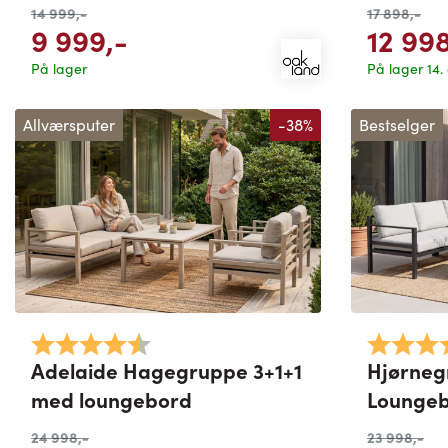
14 999
,-
17 898
,-
9 999
,-
12 99
På lager
På lager 14.
Allværsputer
-38%
Bestselger
Karakter:
4.8 av 5 mulige
Karakter:
Adelaide Hagegruppe 3+1+1
Hjørneg
med loungebord
Lounge
24 998
,-
23 998
,-