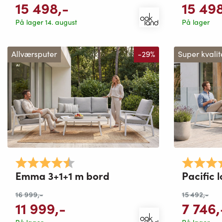
15 498
,-
15 49
På lager 14. august
På lager
Allværsputer
-29%
Super kvalit
Karakter:
4.8 av 5 mulige
Karakter:
Emma 3+1+1 m bord
Pacific
16 999
,-
15 492
,-
11 999
,-
7 746
,