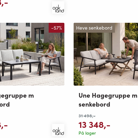
8
,-
-57%
Heve senkebord
gegruppe m
Une Hagegruppe m
ord
senkebord
31 498
,-
8
,-
13 348
,-
På lager