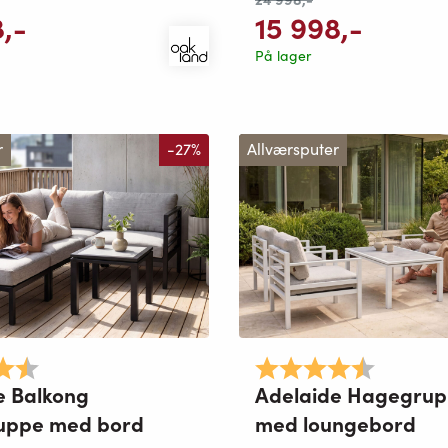
8
,-
15 998
,-
På lager
r
-27%
Allværsputer
4.8 av 5 mulige
Karakter:
4.8 av 5 
e Balkong
Adelaide Hagegrup
uppe med bord
med loungebord