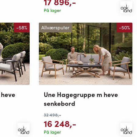
17 896
,-
På lager
-58%
Allværsputer
-50%
 heve
Une Hagegruppe m heve
senkebord
32 498
,-
16 248
,-
På lager