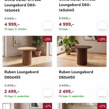
Loungebord D80-
Loungebord D80-
140xH45
140xH45
5 999
,-
5 999
,-
4 999
,-
4 999
,-
På lager
På lager 31. oktober
-29%
-29%
Ruben Loungebord
Ruben Loungebord
D60xH55
D60xH55
3 499
,-
3 499
,-
2 499
,-
2 499
,-
På lager 5. september
På lager 5. september
-27%
-27%