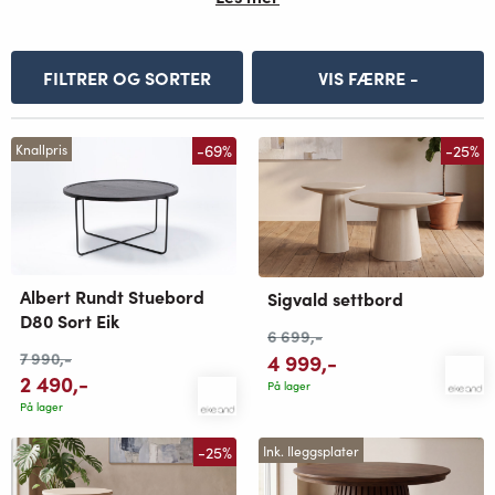
FILTRER OG SORTER
VIS FÆRRE -
-69%
-25%
Knallpris
Albert Rundt Stuebord
Sigvald settbord
D80 Sort Eik
6 699
,-
7 990
,-
4 999
,-
2 490
,-
På lager
På lager
-25%
Ink. Ileggsplater