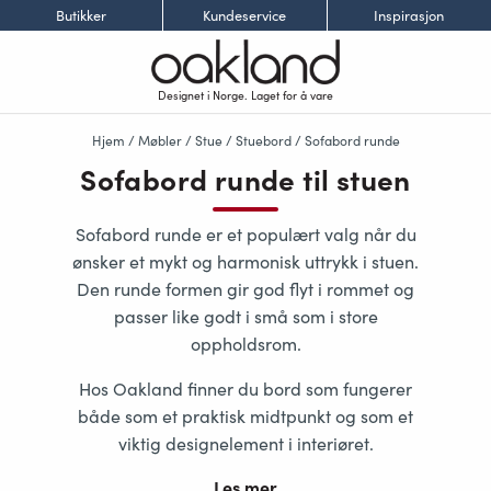
Butikker
Kundeservice
Inspirasjon
Designet i Norge. Laget for å vare
Hjem
/
Møbler
/
Stue
/
Stuebord
/ Sofabord runde
Sofabord runde til stuen
Sofabord runde er et populært valg når du
ønsker et mykt og harmonisk uttrykk i stuen.
Den runde formen gir god flyt i rommet og
passer like godt i små som i store
oppholdsrom.
Hos Oakland finner du bord som fungerer
både som et praktisk midtpunkt og som et
viktig designelement i interiøret.
Les mer