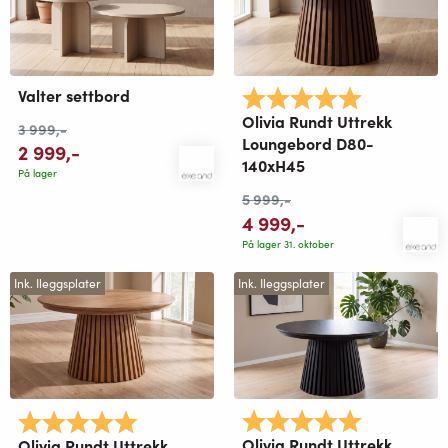
Valter settbord
Karakter:
5.0 av 5 mu
Olivia Rundt Uttrekk
3 999
,-
Loungebord D80-
2 999
,-
140xH45
På lager
5 999
,-
4 999
,-
På lager 31. oktober
Ink. Ileggsplater
Ink. Ileggsplater
Karakter:
5.0 av 5 mu
Karakter:
5.0 av 5 mulige
Olivia Rundt Uttrekk
Olivia Rundt Uttrekk