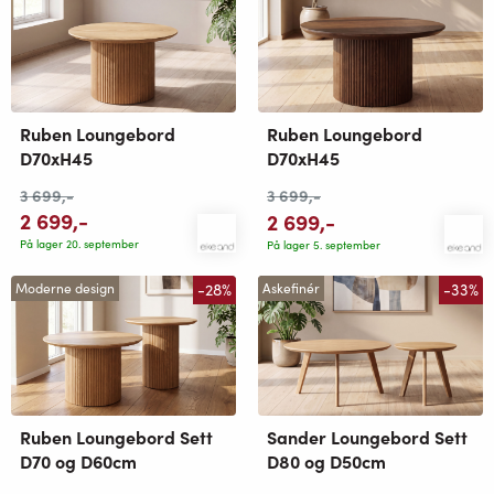
Ruben Loungebord
Ruben Loungebord
D70xH45
D70xH45
3 699
,-
3 699
,-
2 699
,-
2 699
,-
På lager 20. september
På lager 5. september
-28%
-33%
Moderne design
Askefinér
Ruben Loungebord Sett
Sander Loungebord Sett
D70 og D60cm
D80 og D50cm