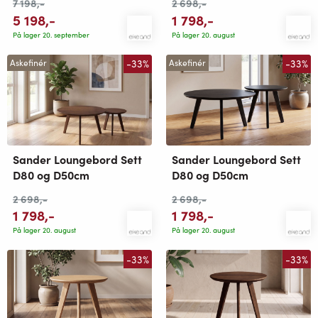
7 198
,-
2 698
,-
5 198
,-
1 798
,-
På lager 20. september
På lager 20. august
-33%
-33%
Askefinér
Askefinér
Sander Loungebord Sett
Sander Loungebord Sett
D80 og D50cm
D80 og D50cm
2 698
,-
2 698
,-
1 798
,-
1 798
,-
På lager 20. august
På lager 20. august
-33%
-33%