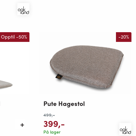
Opptil -50%
-20%
l
Pute Hagestol
499
,-
399
,-
På lager