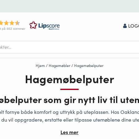
LOG
t på 462 stemmer
Hjem
/
Hagemøbler
/ Hagemøbelputer
Hagemøbelputer
elputer som gir nytt liv til ut
t fornye både komfort og uttrykk på uteplassen. Hos Oakland
 du vil oppgradere, erstatte eller tilpasse utemøblene dine ut
Les mer