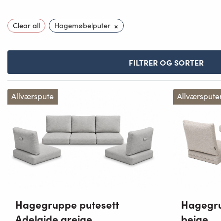
×
Clear all
Hagemøbelputer
FILTRER OG SORTER
Allværspute
Allværspute
Hagegruppe putesett
Hagegru
Adelaide greige
beige