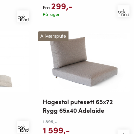
299
,-
Fra
På lager
Allværspute
Hagestol putesett 65x72
Rygg 65x40 Adelaide
1 899
,-
1 599
,-