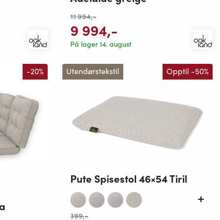
11 994
,-
9 994
,-
På lager 14. august
-20%
Utendørstekstil
Opptil -50%
Pute Spisestol 46×54 Tiril
mulige
ia
399
,-