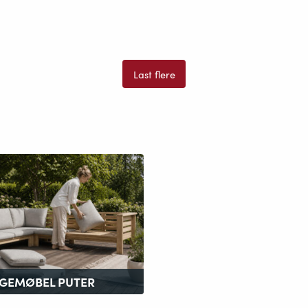
Last flere
GEMØBEL PUTER