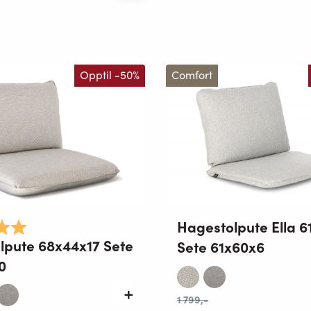
Opptil -50%
Comfort
Hagestolpute Ella 6
5.0 av 5 mulige
lpute 68x44x17 Sete
Sete 61x60x6
0
1 799
,-