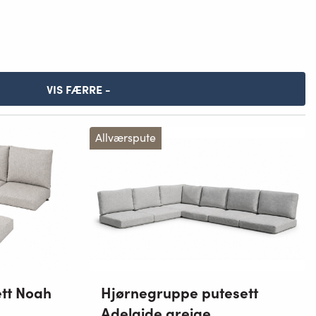
VIS FÆRRE -
Allværspute
tt Noah
Hjørnegruppe putesett
Adelaide greige