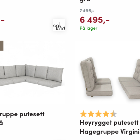
7 495
,-
,-
6 495
,-
På lager
r
ruppe putesett
Karakter:
4.7 av 5 
Høyrygget putesett
å
Hagegruppe Virgin