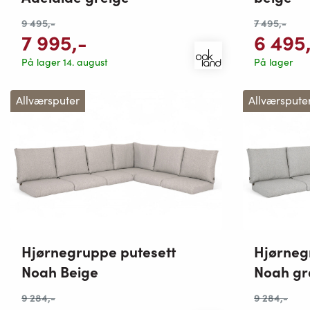
9 495
,-
7 495
,-
7 995
,-
6 495
På lager 14. august
På lager
Allværsputer
Allværspute
Hjørnegruppe putesett
Hjørneg
Noah Beige
Noah gr
9 284
,-
9 284
,-