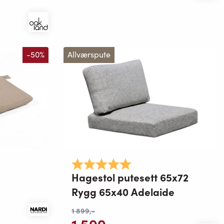
-50%
Allværspute
Karakter:
5.0 av 5 mulige
Hagestol putesett 65x72
Rygg 65x40 Adelaide
1 899
,-