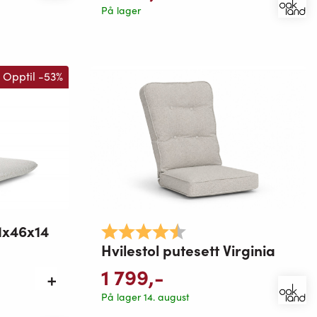
På lager
Opptil -53%
1x46x14
Karakter:
4.7 av 5 mulige
Hvilestol putesett Virginia
1 799
,-
På lager 14. august