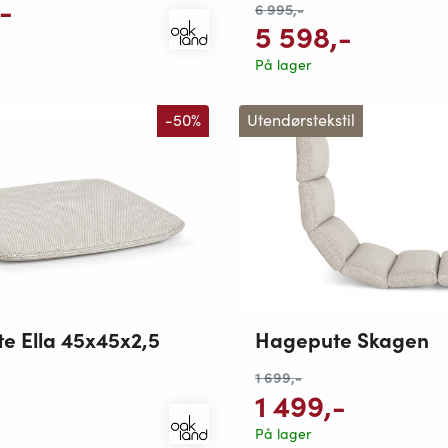
,-
6 995
,-
5 598
,-
På lager
-50%
Utendørstekstil
e Ella 45x45x2,5
Hagepute Skagen
1 699
,-
1 499
,-
På lager