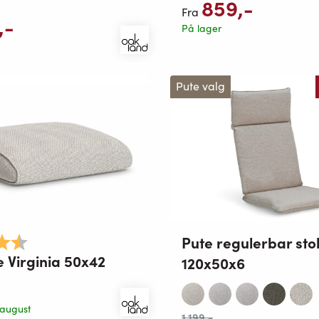
859
,-
Fra
,-
På lager
Pute valg
Pute regulerbar sto
4.7 av 5 mulige
e Virginia 50x42
120x50x6
 august
1 199
,-