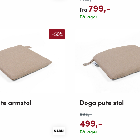
799
,-
Fra
På lager
-50%
te armstol
Doga pute stol
998
,-
499
,-
På lager