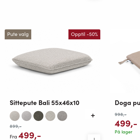
Pute valg
Opptil -50%
Sittepute Bali 55x46x10
Doga pu
998
,-
499
,-
899
,-
499
,-
På lager
Fra