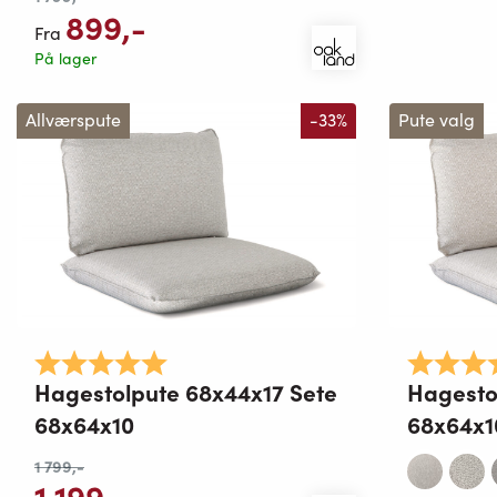
899
,-
Fra
På lager
Allværspute
-33%
Pute valg
Karakter:
5.0 av 5 mulige
Karakter:
Hagestolpute 68x44x17 Sete
Hagesto
68x64x10
68x64x1
1 799
,-
1 199
,-