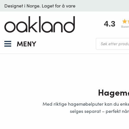
Designet i Norge. Laget for å vare
4.3
Baser
Products
MENY
search
Hagemøb
Med riktige hagemøbelputer kan du enkel
selges separat – perfekt når