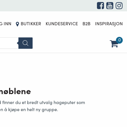
G INN
BUTIKKER
KUNDESERVICE
B2B
INSPIRASJON
0
emøblene
 finner du et bredt utvalg hageputer som
en å kjøpe en helt ny gruppe.