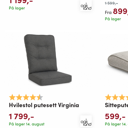
1 599
,-
899
På lager
Fra
På lager
Karakter:
4.7 av 5 mulige
Karakter:
Hvilestol putesett Virginia
Sitteput
1 799
,-
599
,-
På lager 14. august
På lager 14.