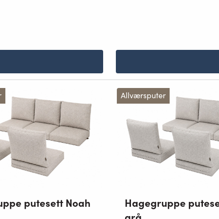
r
Allværsputer
ppe putesett Noah
Hagegruppe putese
grå